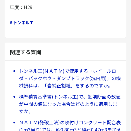
年度：H29
# トンネル工
関連する質問
トンネル工(ＮＡＴＭ)で使用する「ホイールロー
ダ・バックホウ・ダンプトラック(坑内用)」の機
械損料は、「岩補正割増」をするのですか。
標準積算基準書(トンネル工)で、掘削断面の数値
が中間の値になった場合はどのように適用しま
すか。
ＮＡＴＭ(発破工法)の吹付けコンクリート配合表
(1ｍ3当り)では、砂0.80ｍ3と砕石0.47ｍ3を加え