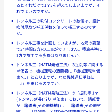
るとそれだけで1ｍ3を超えてしまいますが、そ
れでよいのですか。
トンネル工の吹付コンクリートの数値は、設計
吹付厚及び補正係数を使って補正するのです
か。
トンネル工事を計画していますが、地元の要望
で24時間(2方)の工事ができません。積算基準に
1方で施工する歩掛はありませんか。
トンネル工（NATM発破工法）の掘削等に関する
単価表で、機械運転の適要欄に「機械運転単価
表×5」とありますが、なぜ機械運転単価に
「5」を乗じるのですか。
トンネル工（NATM発破工法）の「掘削等 1ｍ
(トンネル延長)当り 単価表」において、諸雑費
が「諸雑費(その他機械)」、「諸雑費(その他材
料)」、「諸雑費」と3区分の諸雑費で計上され