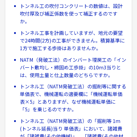
トンネル工の吹付コンクリートの数値は、設計
吹付厚及び補正係数を使って補正するのです
か。
トンネル工事を計画していますが、地元の要望
で24時間(2方)の工事ができません。積算基準に
1方で施工する歩掛はありませんか。
NATM（発破工法）のインバート埋戻工の「イン
バート敷均し・締固め工歩掛」の10ｍ3当りと
は、使用土量と仕上数量のどちらですか。
トンネル工（NATM発破工法）の掘削等に関する
単価表で、機械運転の適要欄に「機械運転単価
表×5」とありますが、なぜ機械運転単価に
「5」を乗じるのですか。
トンネル工（NATM発破工法）の「掘削等 1ｍ
(トンネル延長)当り 単価表」において、諸雑費
が「諸雑費(その他機械)」、「諸雑費(その他材