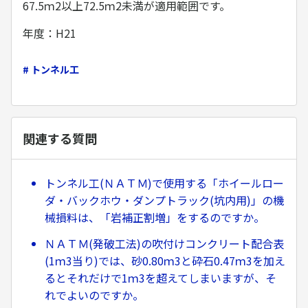
67.5ｍ2以上72.5ｍ2未満が適用範囲です。
年度：H21
# トンネル工
関連する質問
トンネル工(ＮＡＴＭ)で使用する「ホイールロー
ダ・バックホウ・ダンプトラック(坑内用)」の機
械損料は、「岩補正割増」をするのですか。
ＮＡＴＭ(発破工法)の吹付けコンクリート配合表
(1ｍ3当り)では、砂0.80ｍ3と砕石0.47ｍ3を加え
るとそれだけで1ｍ3を超えてしまいますが、そ
れでよいのですか。