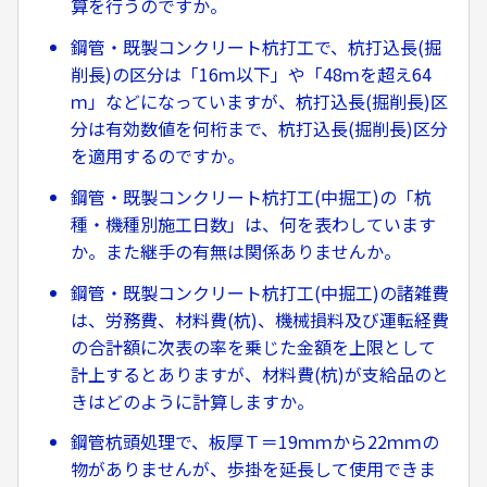
算を行うのですか。
鋼管・既製コンクリート杭打工で、杭打込長(掘
削長)の区分は「16ｍ以下」や「48ｍを超え64
ｍ」などになっていますが、杭打込長(掘削長)区
分は有効数値を何桁まで、杭打込長(掘削長)区分
を適用するのですか。
鋼管・既製コンクリート杭打工(中掘工)の「杭
種・機種別施工日数」は、何を表わしています
か。また継手の有無は関係ありませんか。
鋼管・既製コンクリート杭打工(中掘工)の諸雑費
は、労務費、材料費(杭)、機械損料及び運転経費
の合計額に次表の率を乗じた金額を上限として
計上するとありますが、材料費(杭)が支給品のと
きはどのように計算しますか。
鋼管杭頭処理で、板厚Ｔ＝19ｍｍから22ｍｍの
物がありませんが、歩掛を延長して使用できま