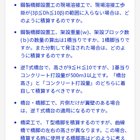
鋼製橋脚設置工の現場溶接工で、現場溶接工歩
掛が(3β≦Dh≦10β)の範囲に入らない場合は、ど
のように積算するのですか。
鋼製橋脚設置工、架設重量(ｗ)、架設ブロック数
(ｂ)の数量の算出は1橋当りですか、1橋脚当りで
すか。また分割して発注された場合は、どのよ
うに積算するのですか。
逆T式橋台で、高さが9≦Ｈ≦10ですが、1基当り
コンクリート打設量が500ｍ3以上です。「橋台
高さ」と「コンクリート打設量」のどちらに着
目して積算するべきですか。
橋台・橋脚工で、片側だけが翼壁のある場合
は、逆Ｔ式橋台の適用になるのですか。
橋梁工で、Ｔ型橋脚を積算するのですが、曲線
橋で橋脚の左右の高さが異なります。この場合、
積算する時に使用する橋脚高はどのように考え