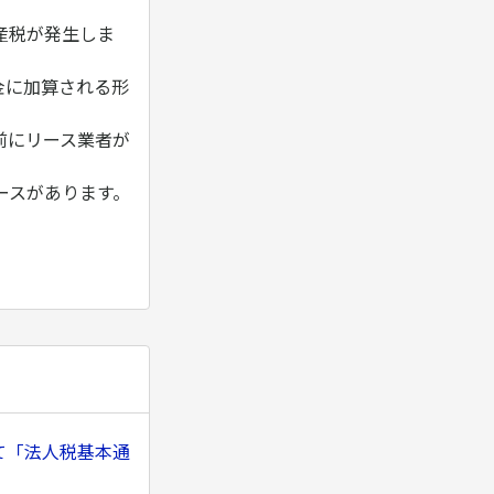
産税が発生しま
金に加算される形
前にリース業者が
ースがあります。
て「法人税基本通