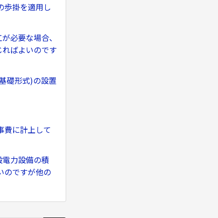
の歩掛を適用し
工が必要な場合、
じればよいのです
基礎形式)の設置
事費に計上して
設電力設備の積
いのですが他の