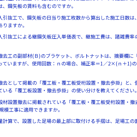
は、鋼矢板の賃料も含むのですか。
入引抜工で、鋼矢板の日当り施工枚数から算出した施工日数は
ありますか。
入引抜工による継鋼矢板圧入単価表で、継施工費は、諸雑費率
撤去工の副部材(Ｂ)のブラケット、ボルトナットは、摘要欄に
っていますが、使用回数：ｎの場合、補正率＝1／2×(ｎ＋1)
撤去として掲載の「覆工板・覆工板受桁設置・撤去歩掛」と、
ている「覆工板設置・撤去歩掛」の使い分けを教えてください
設材設置撤去に掲載されている「覆工板・覆工板受桁設置・撤
の小規模工事に適用できますか。
量計算で、設置した足場の最上部に取付ける手摺は、足場工の