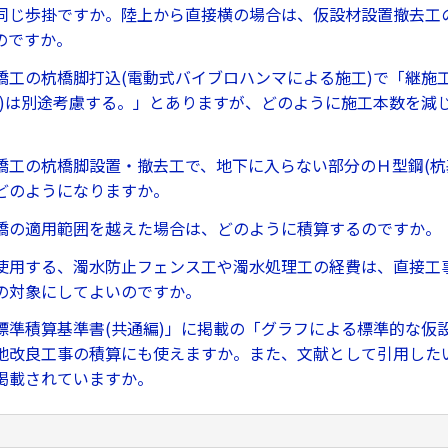
同じ歩掛ですか。陸上から直接横の場合は、仮設材設置撤去工
のですか。
橋工の杭橋脚打込(電動式バイブロハンマによる施工)で「継施
Ｎ)は別途考慮する。」とありますが、どのように施工本数を減
橋工の杭橋脚設置・撤去工で、地下に入らない部分のＨ型鋼(杭
どのようになりますか。
橋の適用範囲を越えた場合は、どのように積算するのですか。
使用する、濁水防止フェンス工や濁水処理工の経費は、直接工
の対象にしてよいのですか。
標準積算基準書(共通編)」に掲載の「グラフによる標準的な仮
地改良工事の積算にも使えますか。また、文献として引用した
掲載されていますか。