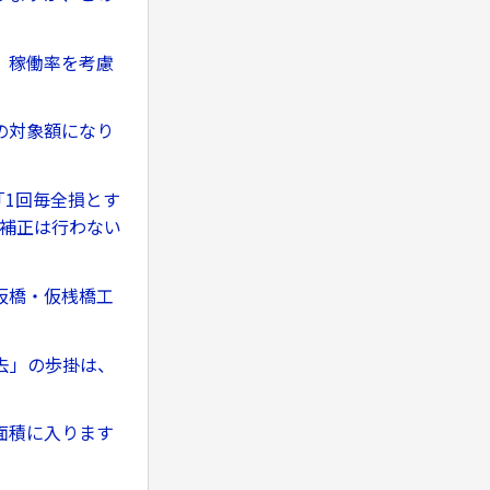
、稼働率を考慮
の対象額になり
「1回毎全損とす
の補正は行わない
仮橋・仮桟橋工
。
去」の歩掛は、
面積に入ります