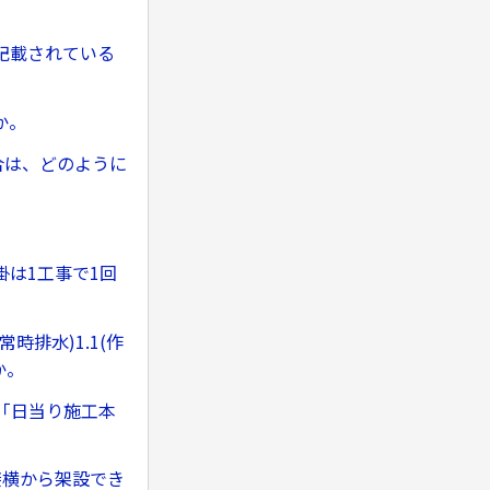
記載されている
か。
合は、どのように
は1工事で1回
排水)1.1(作
か。
「日当り施工本
接横から架設でき