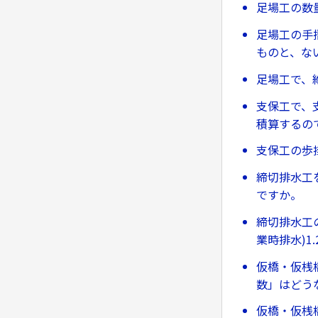
足場工の数
足場工の手
ものと、な
足場工で、
支保工で、
積算するの
支保工の歩
締切排水工
ですか。
締切排水工
業時排水)
仮橋・仮桟
数」はどう
仮橋・仮桟