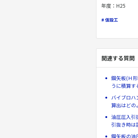
年度：H25
# 仮設工
関連する質問
鋼矢板(Ｈ
うに積算す
バイブロハ
算出はどの
油圧圧入引
引抜き時は
鋼矢板の油