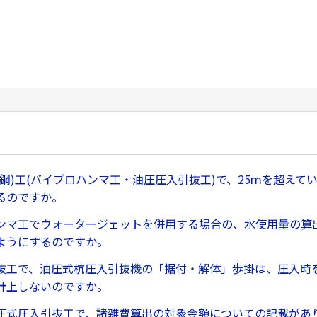
形鋼)工(バイブロハンマ工・油圧圧入引抜工)で、25ｍを超えて
るのですか。
ンマ工でウォータージェットを併用する場合の、水使用量の算
ようにするのですか。
抜工で、油圧式杭圧入引抜機の「据付・解体」歩掛は、圧入時
計上しないのですか。
圧式圧入引抜工で、諸雑費算出の対象金額についての記載があ