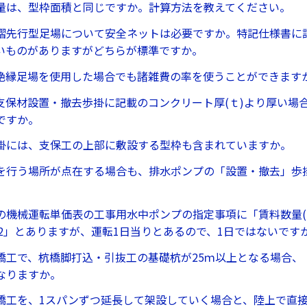
量は、型枠面積と同じですか。計算方法を教えてください。
摺先行型足場について安全ネットは必要ですか。特記仕様書に
いものがありますがどちらが標準ですか。
絶縁足場を使用した場合でも諸雑費の率を使うことができます
支保材設置・撤去歩掛に記載のコンクリート厚(ｔ)より厚い場
ですか。
掛には、支保工の上部に敷設する型枠も含まれていますか。
を行う場所が点在する場合も、排水ポンプの「設置・撤去」歩掛
の機械運転単価表の工事用水中ポンプの指定事項に「賃料数量(常時
1.2」とありますが、運転1日当りとあるので、1日ではないです
橋工で、杭橋脚打込・引抜工の基礎杭が25ｍ以上となる場合、
なりますか。
橋工を、1スパンずつ延長して架設していく場合と、陸上で直