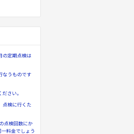
月の定期点検は
行なうものです
ください。
、点検に行くた
の点検回数にか
同一料金でしょう