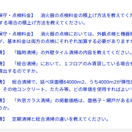
保守・点検料金】 消火器の点検料金の積上げ方法を教えてくだ
検する場合の積上げ方法を教えてください。
保守・点検料金】 消火器の点検においては、外観点検と機器
が、基本料金は両方の点検にそれぞれ加算する必要があります
費】 「臨時清掃」の外壁タイル清掃の内容を教えてください
費】 「総合清掃」において、１フロアのみ賃貸している場合
算出するのですか。
】 総合清掃で、延べ床面積64000ｍ2、うち4000ｍ2が弾性床
、その他コンクリート、たたみ等。どの単価を使用すればよい
費】 「外窓ガラス清掃」の掲載価格は、面格子・網戸がある
うか。
費】 定期清掃と総合清掃の違いを教えてください。