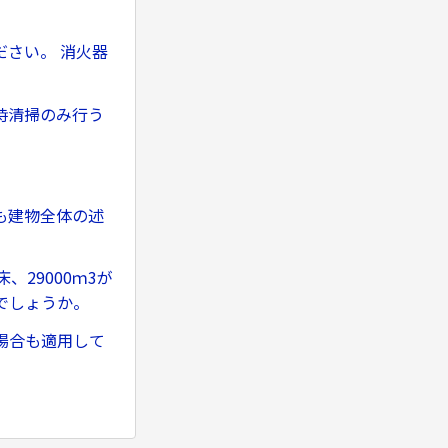
さい。 消火器
時清掃のみ行う
。
も建物全体の述
、29000ｍ3が
でしょうか。
場合も適用して