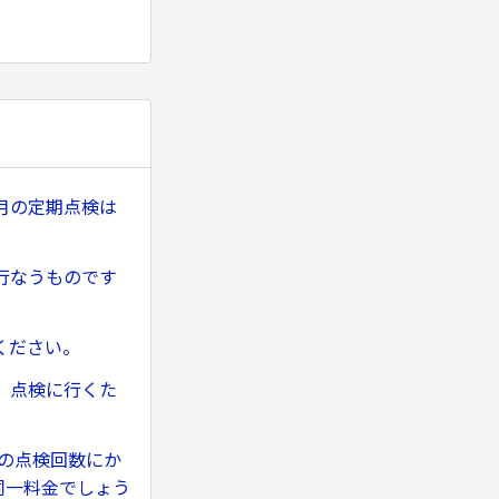
月の定期点検は
行なうものです
ください。
、点検に行くた
の点検回数にか
同一料金でしょう