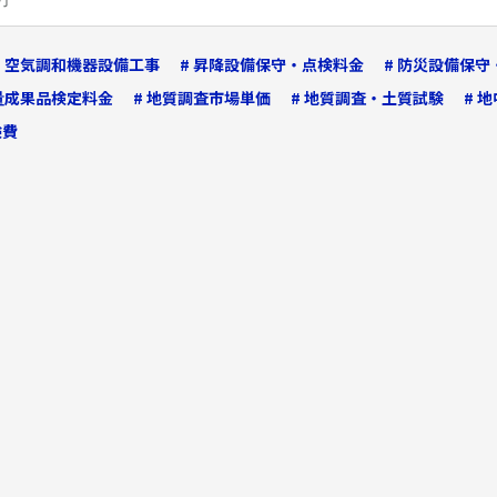
# 空気調和機器設備工事
# 昇降設備保守・点検料金
# 防災設備保
測量成果品検定料金
# 地質調査市場単価
# 地質調査・土質試験
# 
験費