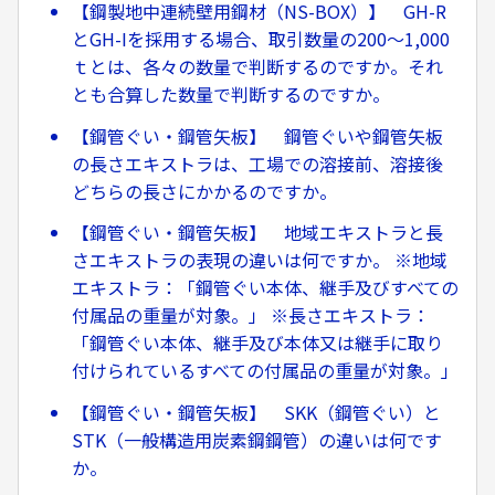
【鋼製地中連続壁用鋼材（NS-BOX）】 GH-R
とGH-Iを採用する場合、取引数量の200〜1,000
ｔとは、各々の数量で判断するのですか。それ
とも合算した数量で判断するのですか。
【鋼管ぐい・鋼管矢板】 鋼管ぐいや鋼管矢板
の長さエキストラは、工場での溶接前、溶接後
どちらの長さにかかるのですか。
【鋼管ぐい・鋼管矢板】 地域エキストラと長
さエキストラの表現の違いは何ですか。 ※地域
エキストラ：「鋼管ぐい本体、継手及びすべての
付属品の重量が対象。」 ※長さエキストラ：
「鋼管ぐい本体、継手及び本体又は継手に取り
付けられているすべての付属品の重量が対象。」
【鋼管ぐい・鋼管矢板】 SKK（鋼管ぐい）と
STK（一般構造用炭素鋼鋼管）の違いは何です
か。