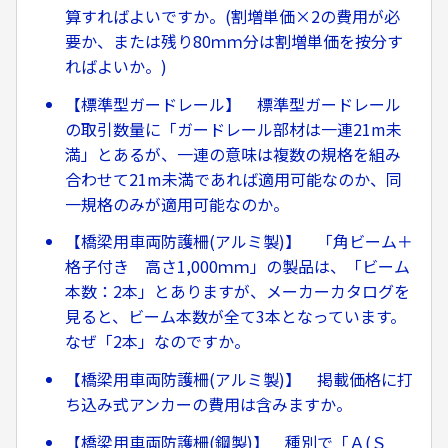
算すればよいですか。(割増単価×2の費用が必
要か、または残り80ｍｍ分は割増単価を按分す
ればよいか。)
【標準型ガードレール】 標準型ガードレール
の取引数量に「ガードレール部材は一連21m未
満」とあるが、一連の意味は複数の規格を組み
合わせて21m未満であれば適用可能なのか、同
一規格のみが適用可能なのか。
【橋梁用車両防護柵(アルミ製)】 「角ビーム＋
格子付き 高さ1,000ｍｍ」の製品は、「ビーム
本数：2本」とありますが、メーカーカタログを
見ると、ビーム本数が全て3本となっています。
なぜ「2本」なのですか。
【橋梁用車両防護柵(アルミ製)】 掲載価格に打
ち込み式アンカーの費用は含みますか。
【橋梁用車両防護柵(鋼製)】 種別で「Ａ(Ｓ